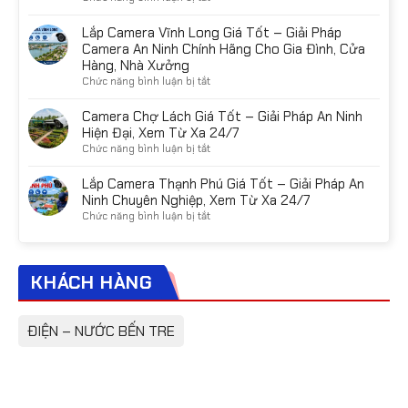
đáng
từ
thông
Nên
mua
sim
minh
lắp
Lắp Camera Vĩnh Long Giá Tốt – Giải Pháp
năm
4G
cho
camera
Camera An Ninh Chính Hãng Cho Gia Đình, Cửa
2026
–
mọi
trong
Hàng, Nhà Xưởng
Giải
nhu
nhà
ở
Chức năng bình luận bị tắt
pháp
cầu
loại
Lắp
internet
nào?
Camera
Camera Chợ Lách Giá Tốt – Giải Pháp An Ninh
linh
Kinh
Vĩnh
Hiện Đại, Xem Từ Xa 24/7
hoạt
nghiệm
Long
mọi
ở
Chức năng bình luận bị tắt
chọn
Giá
nơi
Camera
đúng
Tốt
Chợ
Lắp Camera Thạnh Phú Giá Tốt – Giải Pháp An
nhu
–
Lách
Ninh Chuyên Nghiệp, Xem Từ Xa 24/7
cầu
Giải
Giá
ở
Chức năng bình luận bị tắt
Pháp
Tốt
Lắp
Camera
–
Camera
An
Giải
Thạnh
Ninh
Pháp
KHÁCH HÀNG
Phú
Chính
An
Giá
Hãng
Ninh
Tốt
Cho
Hiện
–
ĐIỆN – NƯỚC BẾN TRE
Gia
Đại,
Giải
Đình,
Xem
Pháp
Cửa
Từ
An
Hàng,
Xa
Ninh
Nhà
24/7
Chuyên
Xưởng