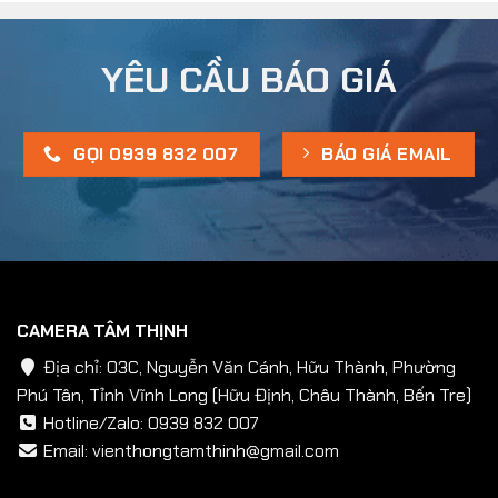
Nghiệp,
Xem
Từ
YÊU CẦU BÁO GIÁ
Xa
24/7
GỌI 0939 832 007
BÁO GIÁ EMAIL
CAMERA TÂM THỊNH
Địa chỉ: 03C, Nguyễn Văn Cánh, Hữu Thành, Phường
Phú Tân, Tỉnh Vĩnh Long (Hữu Định, Châu Thành, Bến Tre)
Hotline/Zalo:
0939 832 007
Email:
vienthongtamthinh@gmail.com