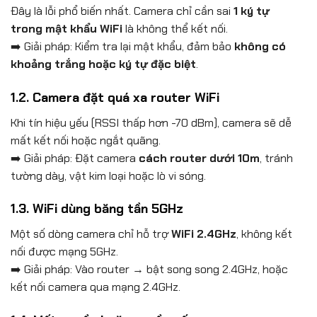
Đây là lỗi phổ biến nhất. Camera chỉ cần sai
1 ký tự
trong mật khẩu WiFi
là không thể kết nối.
➡️ Giải pháp: Kiểm tra lại mật khẩu, đảm bảo
không có
khoảng trắng hoặc ký tự đặc biệt
.
1.2. Camera đặt quá xa router WiFi
Khi tín hiệu yếu (RSSI thấp hơn -70 dBm), camera sẽ dễ
mất kết nối hoặc ngắt quãng.
➡️ Giải pháp: Đặt camera
cách router dưới 10m
, tránh
tường dày, vật kim loại hoặc lò vi sóng.
1.3. WiFi dùng băng tần 5GHz
Một số dòng camera chỉ hỗ trợ
WiFi 2.4GHz
, không kết
nối được mạng 5GHz.
➡️ Giải pháp: Vào router → bật song song 2.4GHz, hoặc
kết nối camera qua mạng 2.4GHz.