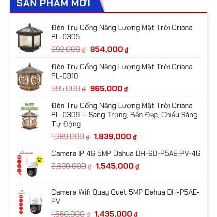
SẢN PHẨM MỚI
Đèn Trụ Cổng Năng Lượng Mặt Trời Oriana
PL-0305
Giá
Giá
992,000
954,000
₫
₫
gốc
hiện
Đèn Trụ Cổng Năng Lượng Mặt Trời Oriana
là:
tại
PL-0310
992,000₫.
là:
Giá
Giá
995,000
965,000
954,000₫.
₫
₫
gốc
hiện
Đèn Trụ Cổng Năng Lượng Mặt Trời Oriana
là:
tại
PL-0309 – Sang Trọng, Bền Đẹp, Chiếu Sáng
995,000₫.
là:
Tự Động
965,000₫.
Giá
Giá
1,989,000
1,839,000
₫
₫
gốc
hiện
Camera IP 4G 5MP Dahua DH-SD-P5AE-PV-4G
là:
tại
Giá
Giá
2,639,000
1,545,000
1,989,000₫.
là:
₫
₫
gốc
hiện
1,839,000₫.
là:
tại
Camera Wifi Quay Quét 5MP Dahua DH-P5AE-
2,639,000₫.
là:
PV
1,545,000₫.
Giá
Giá
1,660,000
1,435,000
₫
₫