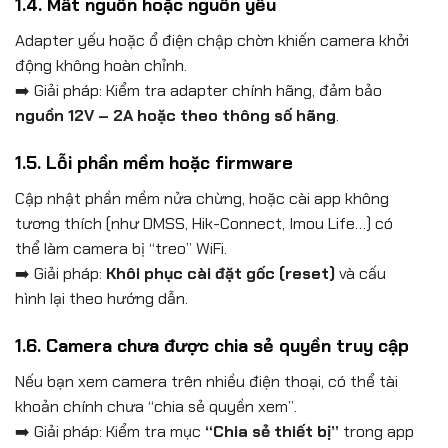
1.4. Mất nguồn hoặc nguồn yếu
Adapter yếu hoặc ổ điện chập chờn khiến camera khởi
động không hoàn chỉnh.
➡️ Giải pháp: Kiểm tra adapter chính hãng, đảm bảo
nguồn 12V – 2A hoặc theo thông số hãng
.
1.5. Lỗi phần mềm hoặc firmware
Cập nhật phần mềm nửa chừng, hoặc cài app không
tương thích (như DMSS, Hik-Connect, Imou Life…) có
thể làm camera bị “treo” WiFi.
➡️ Giải pháp:
Khôi phục cài đặt gốc (reset)
và cấu
hình lại theo hướng dẫn.
1.6. Camera chưa được chia sẻ quyền truy cập
Nếu bạn xem camera trên nhiều điện thoại, có thể tài
khoản chính chưa “chia sẻ quyền xem”.
➡️ Giải pháp: Kiểm tra mục
“Chia sẻ thiết bị”
trong app