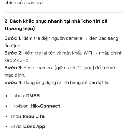
chính của camera.
2. Cách khắc phục nhanh tại nhà (cho tất cả
thương hiệu)
Bước 1:
Kiểm tra điện nguồn camera → đèn báo sáng
ổn định.
Bước 2:
Kiểm tra lại tên và mật khẩu WiFi → nhập chính
xác 2.4GHz.
Bước 3:
Reset camera (giữ nút 5–10 giây) để trở về
mặc định.
Bước 4:
Dùng ứng dụng chính hãng để cài đặt lại:
Dahua:
DMSS
Hikvision:
Hik-Connect
Imou:
Imou Life
Ezviz:
Ezviz App