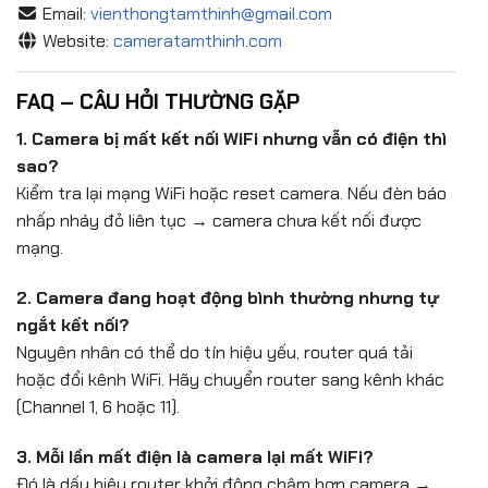
Email:
vienthongtamthinh@gmail.com
Website:
cameratamthinh.com
FAQ – CÂU HỎI THƯỜNG GẶP
1. Camera bị mất kết nối WiFi nhưng vẫn có điện thì
sao?
Kiểm tra lại mạng WiFi hoặc reset camera. Nếu đèn báo
nhấp nháy đỏ liên tục → camera chưa kết nối được
mạng.
2. Camera đang hoạt động bình thường nhưng tự
ngắt kết nối?
Nguyên nhân có thể do tín hiệu yếu, router quá tải
hoặc đổi kênh WiFi. Hãy chuyển router sang kênh khác
(Channel 1, 6 hoặc 11).
3. Mỗi lần mất điện là camera lại mất WiFi?
Đó là dấu hiệu router khởi động chậm hơn camera →