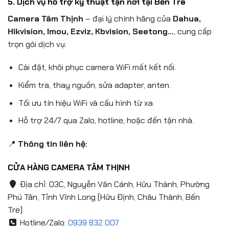
5. Dịch vụ hỗ trợ kỹ thuật tận nơi tại Bến Tre
Camera Tâm Thịnh
– đại lý chính hãng của
Dahua,
Hikvision, Imou, Ezviz, Kbvision, Seetong…
, cung cấp
trọn gói dịch vụ:
Cài đặt, khôi phục camera WiFi mất kết nối.
Kiểm tra, thay nguồn, sửa adapter, anten.
Tối ưu tín hiệu WiFi và cấu hình từ xa.
Hỗ trợ 24/7 qua Zalo, hotline, hoặc đến tận nhà.
📍
Thông tin liên hệ:
CỬA HÀNG CAMERA TÂM THỊNH
Địa chỉ: 03C, Nguyễn Văn Cánh, Hữu Thành, Phường
Phú Tân, Tỉnh Vĩnh Long (Hữu Định, Châu Thành, Bến
Tre)
Hotline/Zalo:
0939 832 007