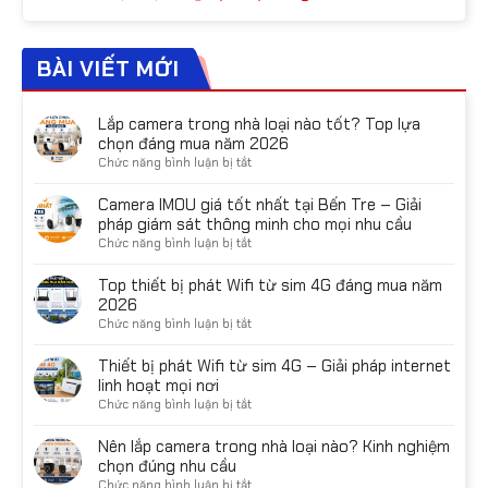
gốc
hiện
là:
tại
1,660,000₫.
là:
BÀI VIẾT MỚI
1,435,000₫.
Lắp camera trong nhà loại nào tốt? Top lựa
chọn đáng mua năm 2026
ở
Chức năng bình luận bị tắt
Lắp
camera
Camera IMOU giá tốt nhất tại Bến Tre – Giải
trong
pháp giám sát thông minh cho mọi nhu cầu
nhà
ở
Chức năng bình luận bị tắt
loại
Camera
nào
IMOU
Top thiết bị phát Wifi từ sim 4G đáng mua năm
tốt?
giá
2026
Top
tốt
ở
Chức năng bình luận bị tắt
lựa
nhất
Top
chọn
tại
thiết
Thiết bị phát Wifi từ sim 4G – Giải pháp internet
đáng
Bến
bị
linh hoạt mọi nơi
mua
Tre
phát
năm
ở
Chức năng bình luận bị tắt
–
Wifi
2026
Thiết
Giải
từ
bị
Nên lắp camera trong nhà loại nào? Kinh nghiệm
pháp
sim
phát
chọn đúng nhu cầu
giám
4G
Wifi
sát
ở
Chức năng bình luận bị tắt