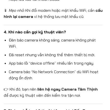
📱
Mẹo nhỏ:
Khi đổi modem hoặc mật khẩu WiFi, cần
cấu
hình lại camera
vì hệ thống lưu mật khẩu cũ.
4. Khi nào cần gọi kỹ thuật viên?
Đèn báo camera không sáng, camera không phát
WiFi.
Đã reset nhưng vẫn không thể thêm thiết bị mới.
App báo lỗi “device offline” nhiều lần trong ngày.
Camera báo “No Network Connection” dù WiFi hoạt
động ổn định.
👉 Khi đó, bạn nên
liên hệ ngay Camera Tâm Thịnh
để được kỹ thuật viên đến kiểm tra tận nơi.