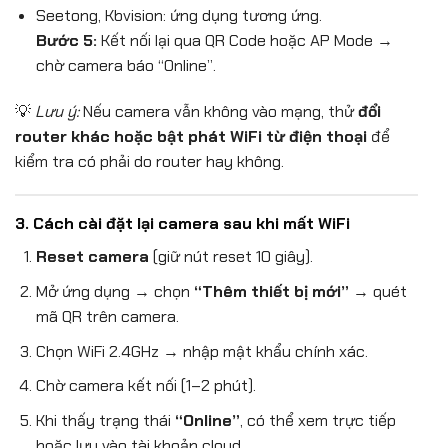
Seetong, Kbvision: ứng dụng tương ứng.
Bước 5:
Kết nối lại qua QR Code hoặc AP Mode →
chờ camera báo “Online”.
💡
Lưu ý:
Nếu camera vẫn không vào mạng, thử
đổi
router khác hoặc bật phát WiFi từ điện thoại
để
kiểm tra có phải do router hay không.
3. Cách cài đặt lại camera sau khi mất WiFi
Reset camera
(giữ nút reset 10 giây).
Mở ứng dụng → chọn
“Thêm thiết bị mới”
→ quét
mã QR trên camera.
Chọn WiFi 2.4GHz → nhập mật khẩu chính xác.
Chờ camera kết nối (1–2 phút).
Khi thấy trạng thái
“Online”
, có thể xem trực tiếp
hoặc lưu vào tài khoản cloud.