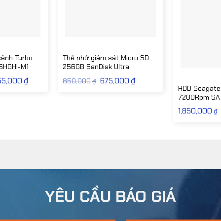
kênh Turbo
Thẻ nhớ giám sát Micro SD
16HGHI-M1
256GB SanDisk Ultra
55,000
₫
Giá
Giá
675,000
₫
Giá
850,000
₫
hiện
gốc
hiện
HDD Seagate
tại
là:
tại
7200Rpm SA
0,000₫.
là:
850,000₫.
là:
2,055,000₫.
675,000₫.
1,850,000
₫
YÊU CẦU BÁO GIÁ