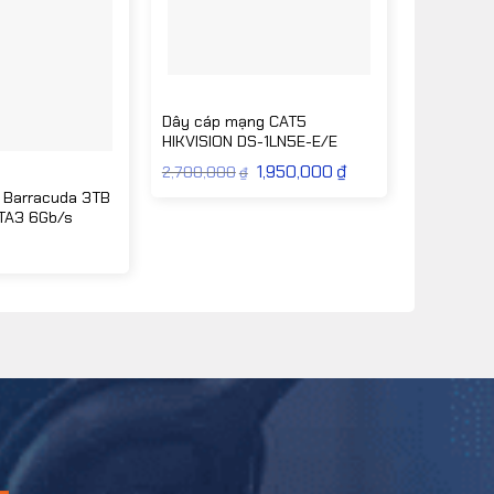
Dây cáp mạng CAT5
HIKVISION DS-1LN5E-E/E
Giá
1,950,000
₫
Giá
2,700,000
₫
gốc
hiện
 Barracuda 3TB
là:
tại
2,700,000₫.
là:
TA3 6Gb/s
1,950,000₫.