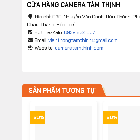
CỬA HÀNG CAMERA TÂM THỊNH
Địa chỉ: 03C, Nguyễn Văn Cánh, Hữu Thành, Ph
Châu Thành, Bến Tre)
Hotline/Zalo:
0939 832 007
Email:
vienthongtamthinh@gmail.com
Website:
cameratamthinh.com
SẢN PHẨM TƯƠNG TỰ
-30%
-50%