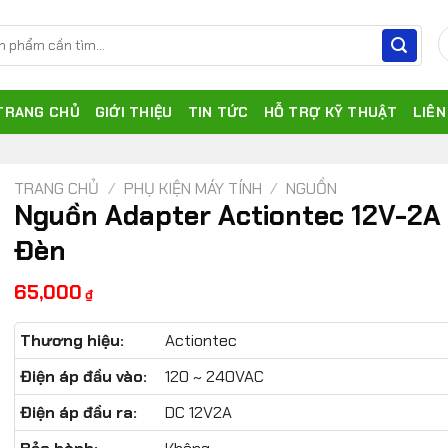
TRANG CHỦ
GIỚI THIỆU
TIN TỨC
HỖ TRỢ KỸ THUẬT
LIÊN
TRANG CHỦ
/
PHỤ KIỆN MÁY TÍNH
/
NGUỒN
Nguồn Adapter Actiontec 12V-2A
Đèn
65,000
₫
Thương hiệu:
Actiontec
Điện áp đầu vào:
120 ~ 240VAC
Điện áp đầu ra:
DC 12V2A