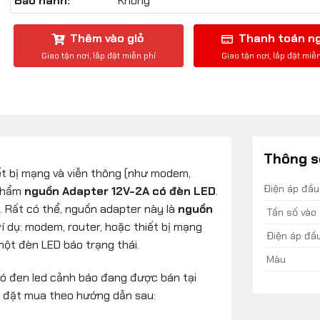
Bảo hành:
Không
Thêm vào giỏ
Thanh toán n
Thông s
ết bị mạng và viễn thông (như modem,
Điện áp đầu
 phẩm
nguồn Adapter 12V-2A có đèn LED
.
. Rất có thể, nguồn adapter này là
nguồn
Tần số vào
ví dụ: modem, router, hoặc thiết bị mạng
Điện áp đầu
một đèn LED báo trạng thái.
Màu
có đen led cảnh báo đang được bán tại
g đặt mua theo hướng dẫn sau: