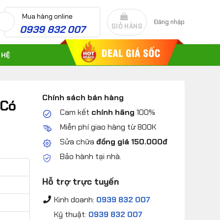
Mua hàng online
Đăng nhập
GIỎ HÀNG
0939 832 007
 HỆ
Chính sách bán hàng
 Có
Cam kết
chính hãng
100%
Miễn phí giao hàng từ 800K
Sửa chữa
đồng giá 150.000đ
Bảo hành tại nhà.
Hỗ trợ trực tuyến
Kinh doanh:
0939 832 007
Kỹ thuật:
0939 832 007