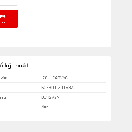
gay
ố kỹ thuật
 vào
120 ~ 240VAC
50/60 Hz 0.58A
 ra
DC 12V2A
đen