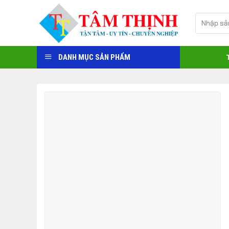
Skip
Tìm
to
kiếm:
content
DANH MỤC SẢN PHẨM