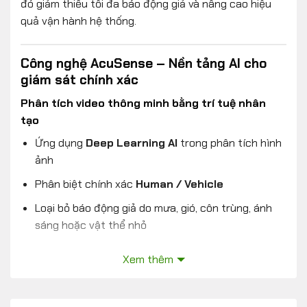
đó giảm thiểu tối đa báo động giả và nâng cao hiệu
quả vận hành hệ thống.
Công nghệ AcuSense – Nền tảng AI cho
giám sát chính xác
Phân tích video thông minh bằng trí tuệ nhân
tạo
Ứng dụng
Deep Learning AI
trong phân tích hình
ảnh
Phân biệt chính xác
Human / Vehicle
Loại bỏ báo động giả do mưa, gió, côn trùng, ánh
sáng hoặc vật thể nhỏ
Tối ưu hiệu quả quản lý an ninh
Xem thêm
Giảm đáng kể số lượng cảnh báo không cần thiết
Tập trung xử lý đúng sự kiện quan trọng