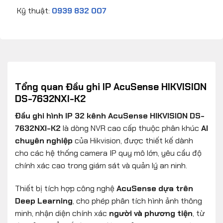
Kỹ thuật:
0939 832 007
Tổng quan Đầu ghi IP AcuSense HIKVISION
DS-7632NXI-K2
Đầu ghi hình IP 32 kênh AcuSense HIKVISION DS-
7632NXI-K2
là dòng NVR cao cấp thuộc phân khúc
AI
chuyên nghiệp
của Hikvision, được thiết kế dành
cho các hệ thống camera IP quy mô lớn, yêu cầu độ
chính xác cao trong giám sát và quản lý an ninh.
Thiết bị tích hợp công nghệ
AcuSense dựa trên
Deep Learning
, cho phép phân tích hình ảnh thông
minh, nhận diện chính xác
người và phương tiện
, từ