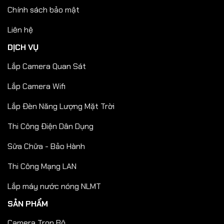
Trường học, bệnh viện, cơ quan hành chính
Chính sách bảo mật
Bãi xe, khu vực kiểm soát an ninh trọng điểm
Liên hệ
DỊCH VỤ
So sánh nhanh với đầu ghi IP thông
thường
Lắp Camera Quan Sát
DS-7632NXI-
Lắp Camera Wifi
NVR IP
TIÊU CHÍ
K2
THƯỜNG
(ACUSENSE)
Lắp Đèn Năng Lượng Mặt Trời
Deep Learning
Công nghệ AI
Không
Thi Công Điện Dân Dụng
AcuSense
Lọc báo động giả
Rất hiệu quả
Hạn chế
Sữa Chữa - Bảo Hành
Nhận diện
Có
Không
Thi Công Mạng LAN
người/xe
Phù hợp dự án
Lắp máy nước nóng NLMT
Rất cao
Trung bình
lớn
SẢN PHẨM
Camera Trọn Bộ