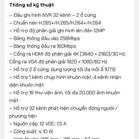
Thông số kỹ thuật
Rút ngắn thời gian tìm kiếm và xem lại dữ liệu
– Đầu ghi hình NVR 32 kênh – 2 ổ cứng
– Chuẩn nén H.265+/H.265/H.264+/H.264
Ưu điểm kỹ thuật nổi bật của DS-
– Hỗ trợ độ phân giải ghi hình lên đến 12MP
7632NXI-K2
– Băng thông đầu vào 256Mbps
– Băng thông đầu ra 160Mbps
Quản lý hệ thống camera IP quy mô lớn
– Cổng ra HDMI độ phân giải 4K (3840 × 2160)/30 Hz,
Hỗ trợ
tối đa 32 camera IP
hoạt động đồng thời
Cổng ra VGA độ phân giải 1920 × 1080/60 Hz
Tương thích camera Hikvision và các camera IP
– Hỗ trợ 2 ổ cứng, dung lượng tối đa mỗi ổ 10TB
chuẩn
ONVIF
– Hỗ trợ 1 kênh chụp hình khuôn mặt, 4 kênh nhận
diện khuôn mặt
Phù hợp cho hệ thống giám sát tập trung, nhiều
– Hỗ trợ 16 thư viện ảnh, tối đa 20,000 ảnh khuôn
khu vực
mặt
Hỗ trợ độ phân giải siêu cao
– Hỗ trợ 32 kênh phát hiện chuyển động người /
phương tiện
Ghi hình camera IP lên đến
12 Megapixel
– Nguồn cấp: 12 VDC, 1.5 A
Đáp ứng tốt các yêu cầu giám sát chi tiết tại khu
– Công suất: ≤ 10 W
vực rộng