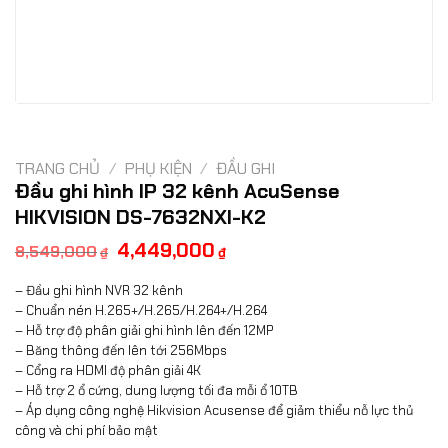
TRANG CHỦ
/
PHỤ KIỆN
/
ĐẦU GHI
Đầu ghi hình IP 32 kênh AcuSense
HIKVISION DS-7632NXI-K2
Giá
Giá
4,449,000
8,549,000
₫
₫
gốc
hiện
là:
tại
– Đầu ghi hình NVR 32 kênh
8,549,000₫.
là:
4,449,000₫.
– Chuẩn nén H.265+/H.265/H.264+/H.264
– Hỗ trợ độ phân giải ghi hình lên đến 12MP
– Băng thông đến lên tới 256Mbps
– Cổng ra HDMI độ phân giải 4K
– Hỗ trợ 2 ổ cứng, dung lượng tối đa mỗi ổ 10TB
– Áp dụng công nghệ Hikvision Acusense để giảm thiểu nỗ lực thủ
công và chi phí bảo mật