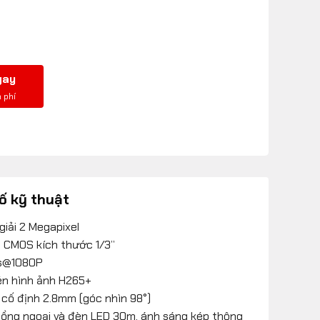
gay
ố kỹ thuật
giải 2 Megapixel
 CMOS kích thước 1/3”
s@1080P
én hình ảnh H265+
 cố định 2.8mm (góc nhìn 98°)
ồng ngoại và đèn LED 30m, ánh sáng kép thông