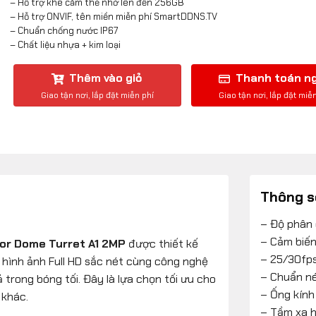
– Hỗ trợ khe cắm thẻ nhớ lên đến 256GB
– Hỗ trợ ONVIF, tên miền miễn phí SmartDDNS.TV
– Chuẩn chống nước IP67
– Chất liệu nhựa + kim loại
Thêm vào giỏ
Thanh toán n
Thông s
– Độ phân 
– Cảm biến
lor Dome Turret A1 2MP
được thiết kế
– 25/30fp
i hình ảnh Full HD sắc nét cùng công nghệ
– Chuẩn n
ả trong bóng tối. Đây là lựa chọn tối ưu cho
– Ống kính
 khác.
– Tầm xa h