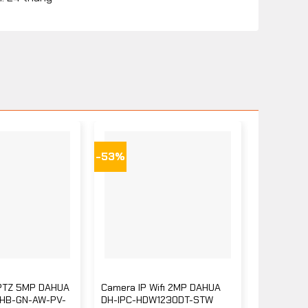
-53%
 PTZ 5MP DAHUA
Camera IP Wifi 2MP DAHUA
HB-GN-AW-PV-
DH-IPC-HDW1230DT-STW