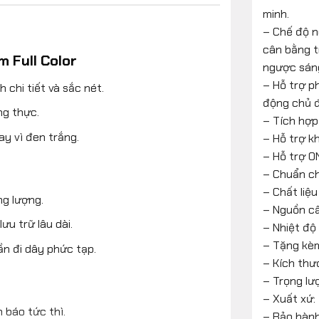
minh.
– Chế độ 
cân bằng t
m Full Color
ngược sáng
– Hỗ trợ p
h chi tiết và sắc nét.
động chủ đ
ng thực.
– Tích hợp
ay vì đen trắng.
– Hỗ trợ k
– Hỗ trợ O
– Chuẩn c
– Chất liệu
ng lượng.
– Nguồn c
lưu trữ lâu dài.
– Nhiệt độ
– Tặng kèm
ần đi dây phức tạp.
– Kích thư
– Trọng lư
– Xuất xứ:
h báo tức thì.
– Bảo hành