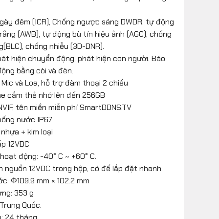
ngày đêm (ICR), Chống ngược sáng DWDR, tự động
rắng (AWB), tự động bù tín hiệu ảnh (AGC), chống
(BLC), chống nhiễu (3D-DNR).
hát hiện chuyển động, phát hiện con người. Báo
ộng bằng còi và đèn.
 Mic và Loa, hỗ trợ đàm thoại 2 chiều
he cắm thẻ nhớ lên đến 256GB
NVIF, tên miền miễn phí SmartDDNS.TV
hống nước IP67
 nhựa + kim loại
ấp 12VDC
 hoạt động: -40° C ~ +60° C.
 nguồn 12VDC trong hộp, có đế lắp đặt nhanh.
ớc: Φ109.9 mm × 102.2 mm
ợng: 353 g
 Trung Quốc.
: 24 tháng