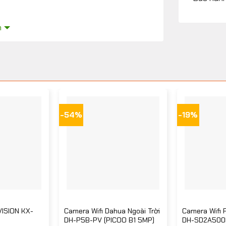
m
âm nhập bất thường.
ài trời.
 hàng, quán café.
-54%
-19%
iện đối tượng.
n.
rữ tiện lợi.
VISION KX-
Camera Wifi Dahua Ngoài Trời
Camera Wifi
P
DH-P5B-PV (PICOO B1 5MP)
DH-SD2A500