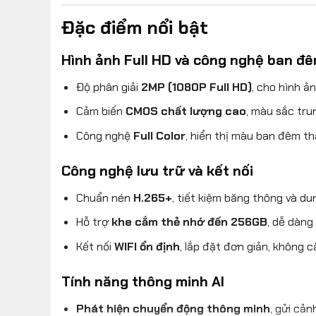
Đặc điểm nổi bật
Hình ảnh Full HD và công nghệ ban đê
Độ phân giải
2MP (1080P Full HD)
, cho hình ản
Cảm biến
CMOS chất lượng cao
, màu sắc tru
Công nghệ
Full Color
, hiển thị màu ban đêm th
Công nghệ lưu trữ và kết nối
Chuẩn nén
H.265+
, tiết kiệm băng thông và du
Hỗ trợ
khe cắm thẻ nhớ đến 256GB
, dễ dàng 
Kết nối
WIFI ổn định
, lắp đặt đơn giản, không c
Tính năng thông minh AI
Phát hiện chuyển động thông minh
, gửi cản