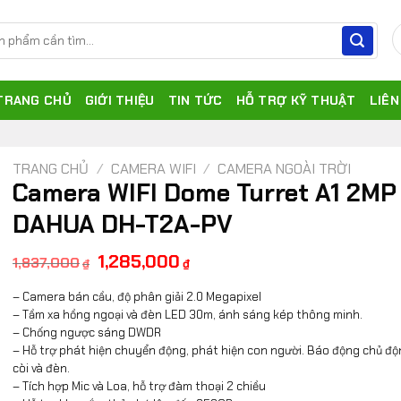
TRANG CHỦ
GIỚI THIỆU
TIN TỨC
HỖ TRỢ KỸ THUẬT
LIÊN
TRANG CHỦ
/
CAMERA WIFI
/
CAMERA NGOÀI TRỜI
Camera WIFI Dome Turret A1 2MP
DAHUA DH-T2A-PV
Giá
Giá
1,285,000
1,837,000
₫
₫
gốc
hiện
là:
tại
– Camera bán cầu, độ phân giải 2.0 Megapixel
1,837,000₫.
là:
1,285,000₫.
– Tầm xa hồng ngoại và đèn LED 30m, ánh sáng kép thông minh.
– Chống ngược sáng DWDR
– Hỗ trợ phát hiện chuyển động, phát hiện con người. Báo động chủ đ
còi và đèn.
– Tích hợp Mic và Loa, hỗ trợ đàm thoại 2 chiều