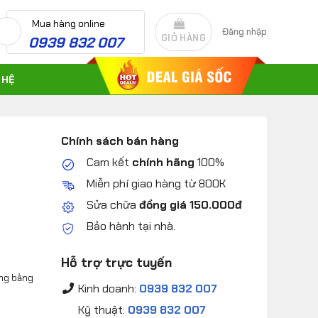
Mua hàng online
Đăng nhập
GIỎ HÀNG
0939 832 007
 HỆ
Chính sách bán hàng
Cam kết
chính hãng
100%
Miễn phí giao hàng từ 800K
Sửa chữa
đồng giá 150.000đ
Bảo hành tại nhà.
Hỗ trợ trực tuyến
ộng bằng
Kinh doanh:
0939 832 007
Kỹ thuật:
0939 832 007