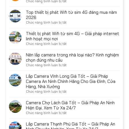
ở
Chức năng bình luận bị tắt
loại
Camera
nào
IMOU
Top thiết bị phát Wifi từ sim 4G đáng mua năm
tốt?
giá
2026
Top
tốt
ở
Chức năng bình luận bị tắt
lựa
nhất
Top
chọn
tại
thiết
Thiết bị phát Wifi từ sim 4G – Giải pháp internet
đáng
Bến
bị
linh hoạt mọi nơi
mua
Tre
phát
năm
ở
Chức năng bình luận bị tắt
–
Wifi
2026
Thiết
Giải
từ
bị
Nên lắp camera trong nhà loại nào? Kinh nghiệm
pháp
sim
phát
chọn đúng nhu cầu
giám
4G
Wifi
sát
ở
Chức năng bình luận bị tắt
đáng
từ
thông
Nên
mua
sim
minh
lắp
Lắp Camera Vĩnh Long Giá Tốt – Giải Pháp
năm
4G
cho
camera
Camera An Ninh Chính Hãng Cho Gia Đình, Cửa
2026
–
mọi
trong
Hàng, Nhà Xưởng
Giải
nhu
nhà
ở
Chức năng bình luận bị tắt
pháp
cầu
loại
Lắp
internet
nào?
Camera
Camera Chợ Lách Giá Tốt – Giải Pháp An Ninh
linh
Kinh
Vĩnh
Hiện Đại, Xem Từ Xa 24/7
hoạt
nghiệm
Long
mọi
ở
Chức năng bình luận bị tắt
chọn
Giá
nơi
Camera
đúng
Tốt
Chợ
Lắp Camera Thạnh Phú Giá Tốt – Giải Pháp An
nhu
–
Lách
cầu