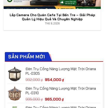
Lắp Camera Cho Quán Cafe Tại Bến Tre – Giải Pháp
Quản Lý Hiệu Quả Và Chuyên Nghiệp
Th6 9, 2026
SẢN PHẨM MỚI
Đèn Trụ Cổng Năng Lượng Mặt Trời Oriana
PL-0305
Giá
Giá
992,000
954,000
₫
₫
gốc
hiện
Đèn Trụ Cổng Năng Lượng Mặt Trời Oriana
là:
tại
PL-0310
992,000₫.
là:
Giá
Giá
995,000
965,000
954,000₫.
₫
₫
gốc
hiện
Đèn Trụ Cổng Năng Lượng Mặt Trời Oriana