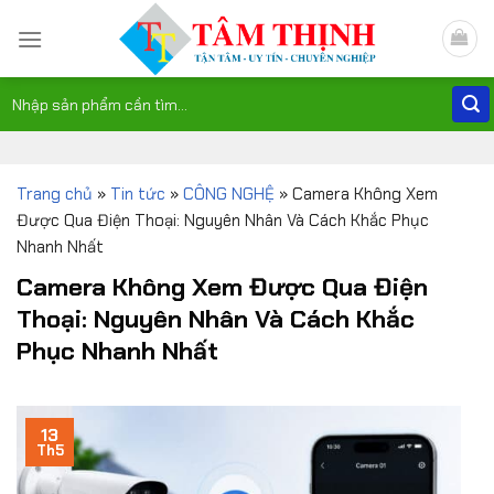
Skip
to
content
Tìm
kiếm:
Trang chủ
»
Tin tức
»
CÔNG NGHỆ
»
Camera Không Xem
Được Qua Điện Thoại: Nguyên Nhân Và Cách Khắc Phục
Nhanh Nhất
Camera Không Xem Được Qua Điện
Thoại: Nguyên Nhân Và Cách Khắc
Phục Nhanh Nhất
13
Th5