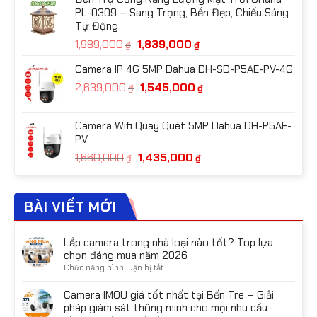
là:
tại
PL-0309 – Sang Trọng, Bền Đẹp, Chiếu Sáng
995,000₫.
là:
Tự Động
965,000₫.
Giá
Giá
1,989,000
1,839,000
₫
₫
gốc
hiện
Camera IP 4G 5MP Dahua DH-SD-P5AE-PV-4G
là:
tại
Giá
Giá
2,639,000
1,545,000
1,989,000₫.
là:
₫
₫
gốc
hiện
1,839,000₫.
là:
tại
Camera Wifi Quay Quét 5MP Dahua DH-P5AE-
2,639,000₫.
là:
PV
1,545,000₫.
Giá
Giá
1,660,000
1,435,000
₫
₫
gốc
hiện
là:
tại
1,660,000₫.
là:
BÀI VIẾT MỚI
1,435,000₫.
Lắp camera trong nhà loại nào tốt? Top lựa
chọn đáng mua năm 2026
ở
Chức năng bình luận bị tắt
Lắp
camera
Camera IMOU giá tốt nhất tại Bến Tre – Giải
trong
pháp giám sát thông minh cho mọi nhu cầu
nhà