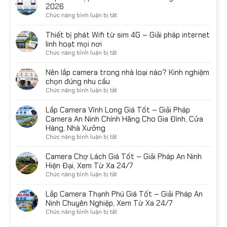
giá
2026
Top
tốt
ở
Chức năng bình luận bị tắt
lựa
nhất
Top
chọn
tại
thiết
Thiết bị phát Wifi từ sim 4G – Giải pháp internet
đáng
Bến
bị
linh hoạt mọi nơi
mua
Tre
phát
năm
ở
Chức năng bình luận bị tắt
–
Wifi
2026
Thiết
Giải
từ
bị
Nên lắp camera trong nhà loại nào? Kinh nghiệm
pháp
sim
phát
chọn đúng nhu cầu
giám
4G
Wifi
sát
ở
Chức năng bình luận bị tắt
đáng
từ
thông
Nên
mua
sim
minh
lắp
Lắp Camera Vĩnh Long Giá Tốt – Giải Pháp
năm
4G
cho
camera
Camera An Ninh Chính Hãng Cho Gia Đình, Cửa
2026
–
mọi
trong
Hàng, Nhà Xưởng
Giải
nhu
nhà
ở
Chức năng bình luận bị tắt
pháp
cầu
loại
Lắp
internet
nào?
Camera
Camera Chợ Lách Giá Tốt – Giải Pháp An Ninh
linh
Kinh
Vĩnh
Hiện Đại, Xem Từ Xa 24/7
hoạt
nghiệm
Long
mọi
ở
Chức năng bình luận bị tắt
chọn
Giá
nơi
Camera
đúng
Tốt
Chợ
Lắp Camera Thạnh Phú Giá Tốt – Giải Pháp An
nhu
–
Lách
Ninh Chuyên Nghiệp, Xem Từ Xa 24/7
cầu
Giải
Giá
ở
Chức năng bình luận bị tắt
Pháp
Tốt
Lắp
Camera
–