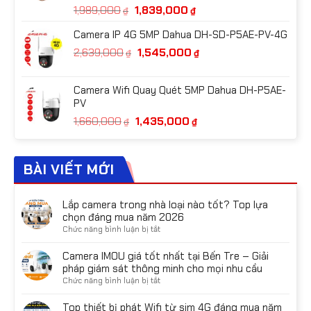
Giá
Giá
1,989,000
1,839,000
₫
₫
gốc
hiện
Camera IP 4G 5MP Dahua DH-SD-P5AE-PV-4G
là:
tại
Giá
Giá
2,639,000
1,545,000
1,989,000₫.
là:
₫
₫
gốc
hiện
1,839,000₫.
là:
tại
Camera Wifi Quay Quét 5MP Dahua DH-P5AE-
2,639,000₫.
là:
PV
1,545,000₫.
Giá
Giá
1,660,000
1,435,000
₫
₫
gốc
hiện
là:
tại
1,660,000₫.
là:
BÀI VIẾT MỚI
1,435,000₫.
Lắp camera trong nhà loại nào tốt? Top lựa
chọn đáng mua năm 2026
ở
Chức năng bình luận bị tắt
Lắp
camera
Camera IMOU giá tốt nhất tại Bến Tre – Giải
trong
pháp giám sát thông minh cho mọi nhu cầu
nhà
ở
Chức năng bình luận bị tắt
loại
Camera
nào
IMOU
Top thiết bị phát Wifi từ sim 4G đáng mua năm
tốt?