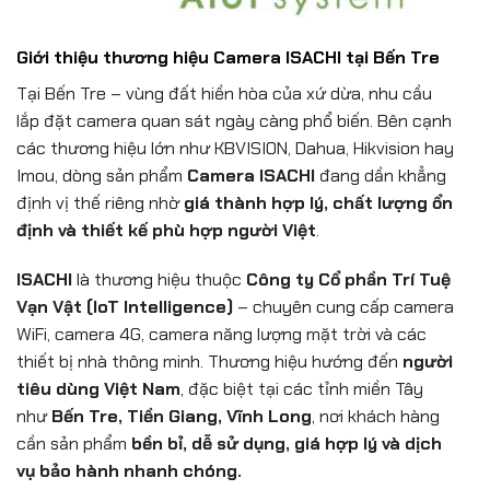
Giới thiệu thương hiệu Camera ISACHI tại Bến Tre
Tại Bến Tre – vùng đất hiền hòa của xứ dừa, nhu cầu
lắp đặt camera quan sát ngày càng phổ biến. Bên cạnh
các thương hiệu lớn như KBVISION, Dahua, Hikvision hay
Imou, dòng sản phẩm
Camera ISACHI
đang dần khẳng
định vị thế riêng nhờ
giá thành hợp lý, chất lượng ổn
định và thiết kế phù hợp người Việt
.
ISACHI
là thương hiệu thuộc
Công ty Cổ phần Trí Tuệ
Vạn Vật (IoT Intelligence)
– chuyên cung cấp camera
WiFi, camera 4G, camera năng lượng mặt trời và các
thiết bị nhà thông minh. Thương hiệu hướng đến
người
tiêu dùng Việt Nam
, đặc biệt tại các tỉnh miền Tây
như
Bến Tre, Tiền Giang, Vĩnh Long
, nơi khách hàng
cần sản phẩm
bền bỉ, dễ sử dụng, giá hợp lý và dịch
vụ bảo hành nhanh chóng.