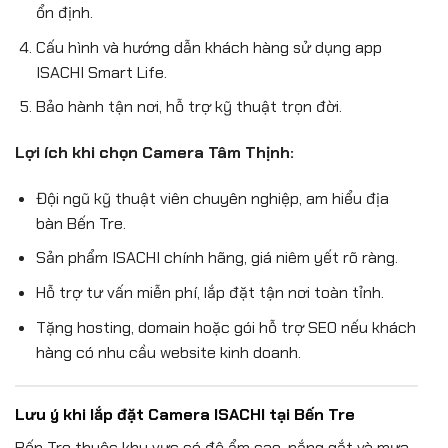
ổn định.
Cấu hình và hướng dẫn khách hàng sử dụng app
ISACHI Smart Life.
Bảo hành tận nơi, hỗ trợ kỹ thuật trọn đời.
Lợi ích khi chọn Camera Tâm Thịnh:
Đội ngũ kỹ thuật viên chuyên nghiệp, am hiểu địa
bàn Bến Tre.
Sản phẩm ISACHI chính hãng, giá niêm yết rõ ràng.
Hỗ trợ tư vấn miễn phí, lắp đặt tận nơi toàn tỉnh.
Tặng hosting, domain hoặc gói hỗ trợ SEO nếu khách
hàng có nhu cầu website kinh doanh.
Lưu ý khi lắp đặt Camera ISACHI tại Bến Tre
Bến Tre thuộc khu vực có độ ẩm cao, nắng gắt và mưa