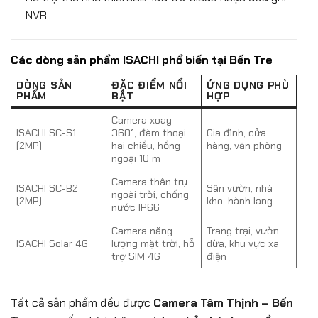
NVR
Các dòng sản phẩm ISACHI phổ biến tại Bến Tre
DÒNG SẢN
ĐẶC ĐIỂM NỔI
ỨNG DỤNG PHÙ
PHẨM
BẬT
HỢP
Camera xoay
ISACHI SC-S1
360°, đàm thoại
Gia đình, cửa
(2MP)
hai chiều, hồng
hàng, văn phòng
ngoại 10 m
Camera thân trụ
ISACHI SC-B2
Sân vườn, nhà
ngoài trời, chống
(2MP)
kho, hành lang
nước IP66
Camera năng
Trang trại, vườn
ISACHI Solar 4G
lượng mặt trời, hỗ
dừa, khu vực xa
trợ SIM 4G
điện
Tất cả sản phẩm đều được
Camera Tâm Thịnh – Bến