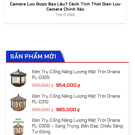
Camera Lưu Được Bao Lâu? Cách Tính Thời Gian Lưu
Camera Chính Xác
Th6 17, 2026
SẢN PHẨM MỚI
Đèn Trụ Cổng Năng Lượng Mặt Trời Oriana
PL-0305
Giá
Giá
992,000
954,000
₫
₫
gốc
hiện
Đèn Trụ Cổng Năng Lượng Mặt Trời Oriana
là:
tại
PL-0310
992,000₫.
là:
Giá
Giá
995,000
965,000
954,000₫.
₫
₫
gốc
hiện
Đèn Trụ Cổng Năng Lượng Mặt Trời Oriana
là:
tại
PL-0309 – Sang Trọng, Bền Đẹp, Chiếu Sáng
995,000₫.
là:
Tự Động
965,000₫.