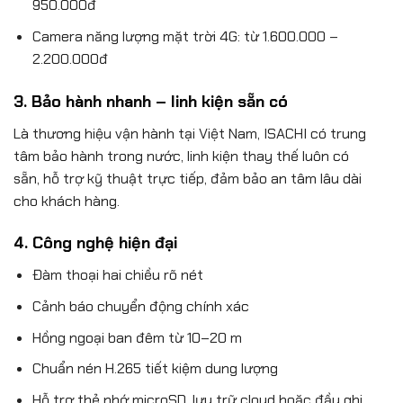
950.000đ
Camera năng lượng mặt trời 4G: từ 1.600.000 –
2.200.000đ
3. Bảo hành nhanh – linh kiện sẵn có
Là thương hiệu vận hành tại Việt Nam, ISACHI có trung
tâm bảo hành trong nước, linh kiện thay thế luôn có
sẵn, hỗ trợ kỹ thuật trực tiếp, đảm bảo an tâm lâu dài
cho khách hàng.
4. Công nghệ hiện đại
Đàm thoại hai chiều rõ nét
Cảnh báo chuyển động chính xác
Hồng ngoại ban đêm từ 10–20 m
Chuẩn nén H.265 tiết kiệm dung lượng
Hỗ trợ thẻ nhớ microSD, lưu trữ cloud hoặc đầu ghi