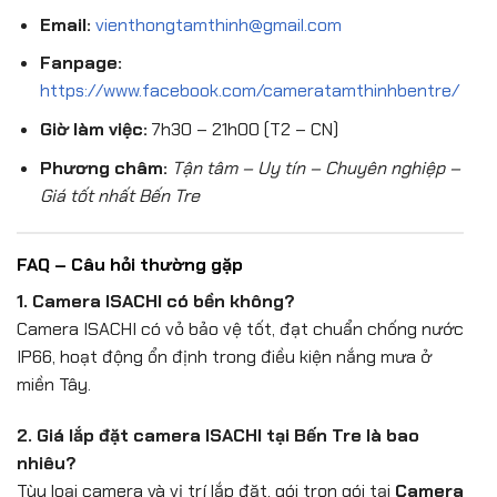
Email:
vienthongtamthinh@gmail.com
Fanpage:
https://www.facebook.com/cameratamthinhbentre/
Giờ làm việc:
7h30 – 21h00 (T2 – CN)
Phương châm:
Tận tâm – Uy tín – Chuyên nghiệp –
Giá tốt nhất Bến Tre
FAQ – Câu hỏi thường gặp
1. Camera ISACHI có bền không?
Camera ISACHI có vỏ bảo vệ tốt, đạt chuẩn chống nước
IP66, hoạt động ổn định trong điều kiện nắng mưa ở
miền Tây.
2. Giá lắp đặt camera ISACHI tại Bến Tre là bao
nhiêu?
Tùy loại camera và vị trí lắp đặt, gói trọn gói tại
Camera