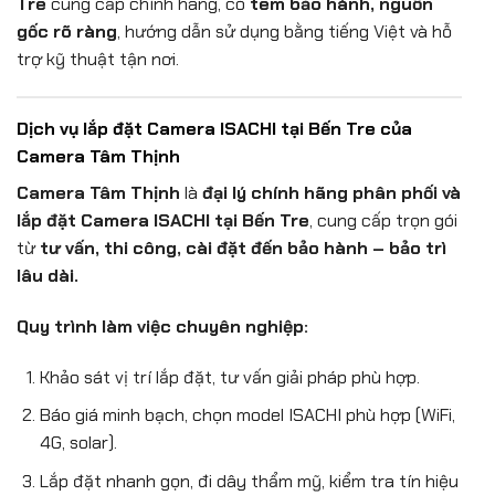
Tre
cung cấp chính hãng, có
tem bảo hành, nguồn
gốc rõ ràng
, hướng dẫn sử dụng bằng tiếng Việt và hỗ
trợ kỹ thuật tận nơi.
Dịch vụ lắp đặt Camera ISACHI tại Bến Tre của
Camera Tâm Thịnh
Camera Tâm Thịnh
là
đại lý chính hãng phân phối và
lắp đặt Camera ISACHI tại Bến Tre
, cung cấp trọn gói
từ
tư vấn, thi công, cài đặt đến bảo hành – bảo trì
lâu dài.
Quy trình làm việc chuyên nghiệp:
Khảo sát vị trí lắp đặt, tư vấn giải pháp phù hợp.
Báo giá minh bạch, chọn model ISACHI phù hợp (WiFi,
4G, solar).
Lắp đặt nhanh gọn, đi dây thẩm mỹ, kiểm tra tín hiệu