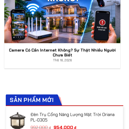
Camera Có Cần Internet Không? Sự Thật Nhiều Người
Chưa Biết
Th6 16, 2026
SẢN PHẨM MỚI
Đèn Trụ Cổng Năng Lượng Mặt Trời Oriana
PL-0305
Giá
Giá
992,000
954,000
₫
₫