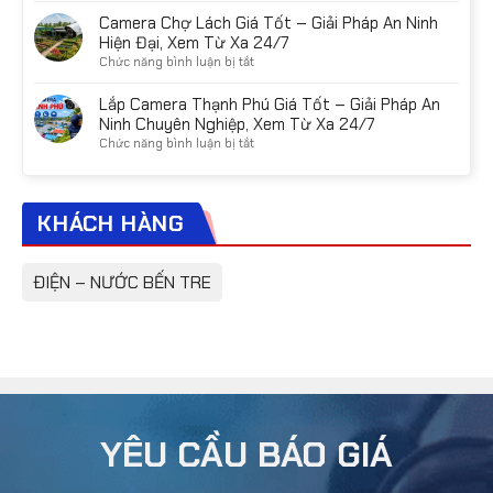
internet
nào?
Camera
Camera Chợ Lách Giá Tốt – Giải Pháp An Ninh
linh
Kinh
Vĩnh
Hiện Đại, Xem Từ Xa 24/7
hoạt
nghiệm
Long
mọi
ở
Chức năng bình luận bị tắt
chọn
Giá
nơi
Camera
đúng
Tốt
Chợ
Lắp Camera Thạnh Phú Giá Tốt – Giải Pháp An
nhu
–
Lách
Ninh Chuyên Nghiệp, Xem Từ Xa 24/7
cầu
Giải
Giá
ở
Chức năng bình luận bị tắt
Pháp
Tốt
Lắp
Camera
–
Camera
An
Giải
Thạnh
Ninh
Pháp
KHÁCH HÀNG
Phú
Chính
An
Giá
Hãng
Ninh
Tốt
Cho
Hiện
–
ĐIỆN – NƯỚC BẾN TRE
Gia
Đại,
Giải
Đình,
Xem
Pháp
Cửa
Từ
An
Hàng,
Xa
Ninh
Nhà
24/7
Chuyên
Xưởng
Nghiệp,
Xem
Từ
YÊU CẦU BÁO GIÁ
Xa
24/7