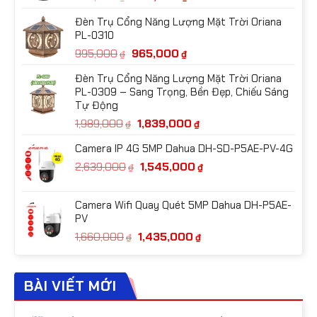
gốc
hiện
Đèn Trụ Cổng Năng Lượng Mặt Trời Oriana
là:
tại
PL-0310
992,000₫.
là:
Giá
Giá
995,000
965,000
954,000₫.
₫
₫
gốc
hiện
Đèn Trụ Cổng Năng Lượng Mặt Trời Oriana
là:
tại
PL-0309 – Sang Trọng, Bền Đẹp, Chiếu Sáng
995,000₫.
là:
Tự Động
965,000₫.
Giá
Giá
1,989,000
1,839,000
₫
₫
gốc
hiện
Camera IP 4G 5MP Dahua DH-SD-P5AE-PV-4G
là:
tại
Giá
Giá
2,639,000
1,545,000
1,989,000₫.
là:
₫
₫
gốc
hiện
1,839,000₫.
là:
tại
Camera Wifi Quay Quét 5MP Dahua DH-P5AE-
2,639,000₫.
là:
PV
1,545,000₫.
Giá
Giá
1,660,000
1,435,000
₫
₫
gốc
hiện
là:
tại
1,660,000₫.
là:
BÀI VIẾT MỚI
1,435,000₫.