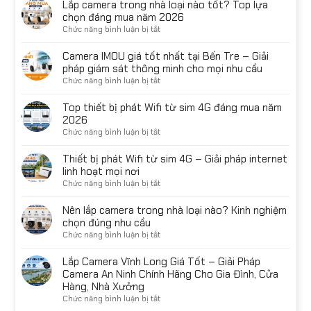
Lắp camera trong nhà loại nào tốt? Top lựa
chọn đáng mua năm 2026
ở
Chức năng bình luận bị tắt
Lắp
camera
Camera IMOU giá tốt nhất tại Bến Tre – Giải
trong
pháp giám sát thông minh cho mọi nhu cầu
nhà
ở
Chức năng bình luận bị tắt
loại
Camera
nào
IMOU
Top thiết bị phát Wifi từ sim 4G đáng mua năm
tốt?
giá
2026
Top
tốt
ở
Chức năng bình luận bị tắt
lựa
nhất
Top
chọn
tại
thiết
Thiết bị phát Wifi từ sim 4G – Giải pháp internet
đáng
Bến
bị
linh hoạt mọi nơi
mua
Tre
phát
năm
ở
Chức năng bình luận bị tắt
–
Wifi
2026
Thiết
Giải
từ
bị
Nên lắp camera trong nhà loại nào? Kinh nghiệm
pháp
sim
phát
chọn đúng nhu cầu
giám
4G
Wifi
sát
ở
Chức năng bình luận bị tắt
đáng
từ
thông
Nên
mua
sim
minh
lắp
Lắp Camera Vĩnh Long Giá Tốt – Giải Pháp
năm
4G
cho
camera
Camera An Ninh Chính Hãng Cho Gia Đình, Cửa
2026
–
mọi
trong
Hàng, Nhà Xưởng
Giải
nhu
nhà
ở
Chức năng bình luận bị tắt
pháp
cầu
loại
Lắp