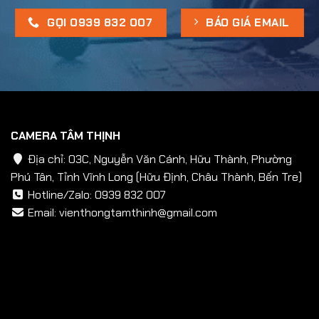
GỌI 0939 832 007
BÁO GIÁ EMAIL
CAMERA TÂM THỊNH
Địa chỉ: 03C, Nguyễn Văn Cánh, Hữu Thành, Phường
Phú Tân, Tỉnh Vĩnh Long (Hữu Định, Châu Thành, Bến Tre)
Hotline/Zalo:
0939 832 007
Email:
vienthongtamthinh@gmail.com