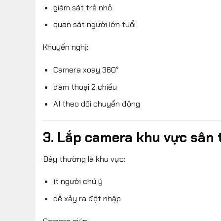
giám sát trẻ nhỏ
quan sát người lớn tuổi
Khuyến nghị:
Camera xoay 360°
đàm thoại 2 chiều
AI theo dõi chuyển động
3. Lắp camera khu vực sân 
Đây thường là khu vực:
ít người chú ý
dễ xảy ra đột nhập