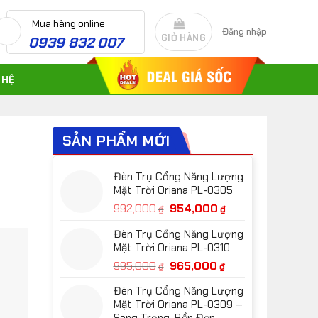
Mua hàng online
Đăng nhập
GIỎ HÀNG
0939 832 007
 HỆ
SẢN PHẨM MỚI
Đèn Trụ Cổng Năng Lượng
Mặt Trời Oriana PL-0305
Giá
Giá
992,000
954,000
₫
₫
gốc
hiện
Đèn Trụ Cổng Năng Lượng
là:
tại
Mặt Trời Oriana PL-0310
992,000₫.
là:
Giá
Giá
995,000
965,000
954,000₫.
₫
₫
gốc
hiện
Đèn Trụ Cổng Năng Lượng
là:
tại
Mặt Trời Oriana PL-0309 –
995,000₫.
là: