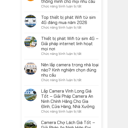
thông minh cho mọi nhu cầu
loại
ở
Chức năng bình luận bị tắt
nào
Camera
tốt?
IMOU
Top thiết bị phát Wifi từ sim
Top
giá
4G đáng mua năm 2026
lựa
tốt
ở
Chức năng bình luận bị tắt
chọn
nhất
Top
đáng
tại
thiết
Thiết bị phát Wifi từ sim 4G –
mua
Bến
bị
Giải pháp internet linh hoạt
năm
Tre
phát
2026
mọi nơi
–
Wifi
ở
Chức năng bình luận bị tắt
Giải
từ
Thiết
pháp
sim
bị
Nên lắp camera trong nhà loại
giám
4G
phát
nào? Kinh nghiệm chọn đúng
sát
đáng
Wifi
thông
nhu cầu
mua
từ
minh
ở
Chức năng bình luận bị tắt
năm
sim
cho
Nên
2026
4G
mọi
lắp
Lắp Camera Vĩnh Long Giá
–
nhu
camera
Tốt – Giải Pháp Camera An
Giải
cầu
trong
Ninh Chính Hãng Cho Gia
pháp
nhà
Đình, Cửa Hàng, Nhà Xưởng
internet
loại
ở
Chức năng bình luận bị tắt
linh
nào?
Lắp
hoạt
Kinh
Camera
mọi
Camera Chợ Lách Giá Tốt –
nghiệm
Vĩnh
nơi
Giải Pháp An Ninh Hiện Đại,