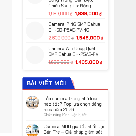
Sang Trọng, Bền Đẹp,
965,000₫.
Chiếu Sáng Tự Động
Giá
Giá
1,989,000
1,839,000
₫
₫
gốc
hiện
Camera IP 4G 5MP Dahua
là:
tại
DH-SD-P5AE-PV-4G
1,989,000₫.
là:
Giá
Giá
2,639,000
1,545,000
₫
₫
1,839,000₫.
gốc
hiện
Camera Wifi Quay Quét
là:
tại
5MP Dahua DH-P5AE-PV
2,639,000₫.
là:
Giá
Giá
1,660,000
1,435,000
₫
₫
1,545,000₫.
gốc
hiện
là:
tại
1,660,000₫.
là:
BÀI VIẾT MỚI
1,435,000₫.
Lắp camera trong nhà loại
nào tốt? Top lựa chọn đáng
mua năm 2026
ở
Chức năng bình luận bị tắt
Lắp
camera
Camera IMOU giá tốt nhất tại
trong
Bến Tre – Giải pháp giám sát
nhà