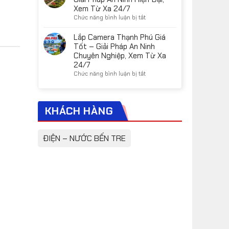
chọn
Long
Xem Từ Xa 24/7
đúng
Giá
ở
Chức năng bình luận bị tắt
nhu
Tốt
Camera
cầu
–
Chợ
Lắp Camera Thạnh Phú Giá
Giải
Lách
Tốt – Giải Pháp An Ninh
Pháp
Giá
Chuyên Nghiệp, Xem Từ Xa
Camera
Tốt
24/7
An
–
ở
Chức năng bình luận bị tắt
Ninh
Giải
Lắp
Chính
Pháp
Camera
Hãng
An
Thạnh
Cho
Ninh
KHÁCH HÀNG
Phú
Gia
Hiện
Giá
Đình,
Đại,
Tốt
Cửa
Xem
–
Hàng,
ĐIỆN – NƯỚC BẾN TRE
Từ
Giải
Nhà
Xa
Pháp
Xưởng
24/7
An
Ninh
Chuyên
Nghiệp,
Xem
Từ
Xa
24/7