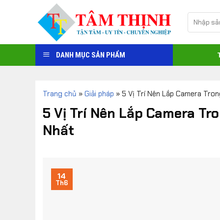
Skip
Tìm
to
kiếm:
content
DANH MỤC SẢN PHẨM
Trang chủ
»
Giải pháp
»
5 Vị Trí Nên Lắp Camera Tron
5 Vị Trí Nên Lắp Camera Tr
Nhất
14
Th6