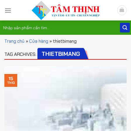
Skip
to
content
Tìm
kiếm:
Trang chủ
»
Cửa hàng
»
thietbimang
THIETBIMANG
TAG ARCHIVES:
15
Th10